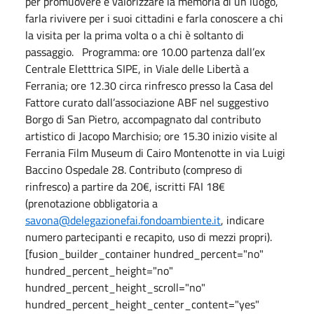
per promuovere e valorizzare la memoria di un luogo,
farla rivivere per i suoi cittadini e farla conoscere a chi
la visita per la prima volta o a chi è soltanto di
passaggio. Programma: ore 10.00 partenza dall’ex
Centrale Eletttrica SIPE, in Viale delle Libertà a
Ferrania; ore 12.30 circa rinfresco presso la Casa del
Fattore curato dall’associazione ABF nel suggestivo
Borgo di San Pietro, accompagnato dal contributo
artistico di Jacopo Marchisio; ore 15.30 inizio visite al
Ferrania Film Museum di Cairo Montenotte in via Luigi
Baccino Ospedale 28. Contributo (compreso di
rinfresco) a partire da 20€, iscritti FAI 18€
(prenotazione obbligatoria a
savona@delegazionefai.fondoambiente.it
, indicare
numero partecipanti e recapito, uso di mezzi propri).
[fusion_builder_container hundred_percent="no"
hundred_percent_height="no"
hundred_percent_height_scroll="no"
hundred_percent_height_center_content="yes"