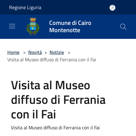
Salta al contenuto principale
Regione Liguria
Comune di Cairo
Montenotte
Home
>
Novità
>
Notizie
>
Visita al Museo diffuso di Ferrania con il Fai
Visita al Museo
diffuso di Ferrania
con il Fai
Visita al Museo diffuso di Ferrania con il Fai