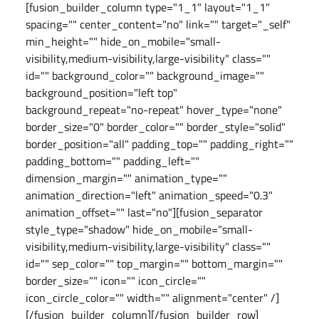
[fusion_builder_column type="1_1" layout="1_1"
spacing="" center_content="no" link="" target="_self"
min_height="" hide_on_mobile="small-
visibility,medium-visibility,large-visibility" class=""
id="" background_color="" background_image=""
background_position="left top"
background_repeat="no-repeat" hover_type="none"
border_size="0" border_color="" border_style="solid"
border_position="all" padding_top="" padding_right=""
padding_bottom="" padding_left=""
dimension_margin="" animation_type=""
animation_direction="left" animation_speed="0.3"
animation_offset="" last="no"][fusion_separator
style_type="shadow" hide_on_mobile="small-
visibility,medium-visibility,large-visibility" class=""
id="" sep_color="" top_margin="" bottom_margin=""
border_size="" icon="" icon_circle=""
icon_circle_color="" width="" alignment="center" /]
[/fusion_builder_column][/fusion_builder_row]