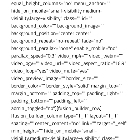
equal_height_columns="no" menu_anchor=""
hide_on_mobile="small-visibility,medium-
visibility,large-visibility" class="" id=""
background_color="" background_image=""
background_position="center center"
background_repeat="no-repeat" fade="no"
background_parallax="none" enable_mobile="no"
parallax_speed="0.3" video_mp4="" video_webm=""
video_ogv="" video_url="" video_aspect_ratio="16:9"
video_loop="yes" video_mute="yes"
video_preview_image="" border_size=""
border_color="" border_style="solid" margin_top=""
margin_bottom="" padding_top="" padding_right=""
padding_bottom="" padding_left=""
admin_toggled="no"][fusion_builder_row]
[fusion_builder_column type="1_1" layout="1_1"
spacing="" center_content="no" link="" target="_self"
min_height="" hide_on_mobile="small-
visibility,medium-visibility,large-visibility" class=""