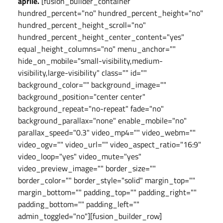
aprile.
[fusion_builder_container
hundred_percent="no" hundred_percent_height="no"
hundred_percent_height_scroll="no"
hundred_percent_height_center_content="yes"
equal_height_columns="no" menu_anchor=""
hide_on_mobile="small-visibility,medium-
visibility,large-visibility" class="" id=""
background_color="" background_image=""
background_position="center center"
background_repeat="no-repeat" fade="no"
background_parallax="none" enable_mobile="no"
parallax_speed="0.3" video_mp4="" video_webm=""
video_ogv="" video_url="" video_aspect_ratio="16:9"
video_loop="yes" video_mute="yes"
video_preview_image="" border_size=""
border_color="" border_style="solid" margin_top=""
margin_bottom="" padding_top="" padding_right=""
padding_bottom="" padding_left=""
admin_toggled="no"][fusion_builder_row]