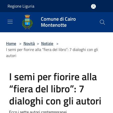
Salta al contenuto principale
Regione Liguria
Comune di Cairo
Montenotte
Home
>
Novità
>
Notizie
>
I semi per fiorire alla “fiera del libro”: 7 dialoghi con gli
autori
I semi per fiorire alla
“fiera del libro”: 7
dialoghi con gli autori
Ecco i sette autori contemporanei....