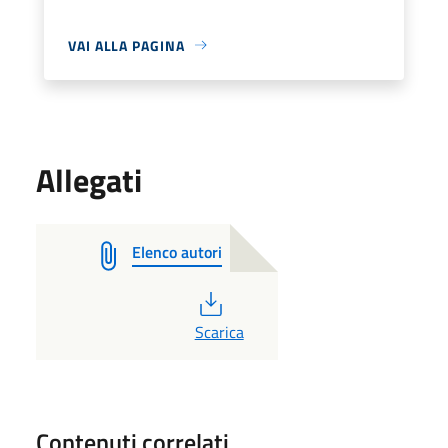
VAI ALLA PAGINA
Allegati
Elenco autori
PDF
Scarica
Contenuti correlati