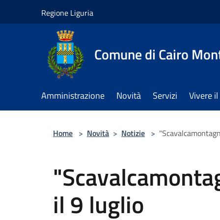
Salta al contenuto principale
Regione Liguria
Comune di Cairo Mon
Amministrazione
Novità
Servizi
Vivere 
Home
>
Novità
>
Notizie
>
"Scavalcamontagne"
"Scavalcamontag
il 9 luglio