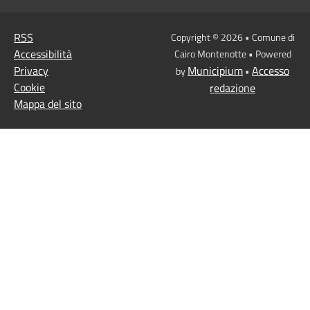
RSS
Copyright © 2026 • Comune di
Accessibilità
Cairo Montenotte • Powered
Privacy
Municipium
Accesso
by
•
Cookie
redazione
Mappa del sito