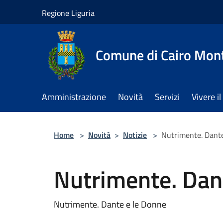
Salta al contenuto principale
Regione Liguria
Comune di Cairo Mon
Amministrazione
Novità
Servizi
Vivere 
Home
>
Novità
>
Notizie
>
Nutrimente. Dante
Nutrimente. Dan
Nutrimente. Dante e le Donne