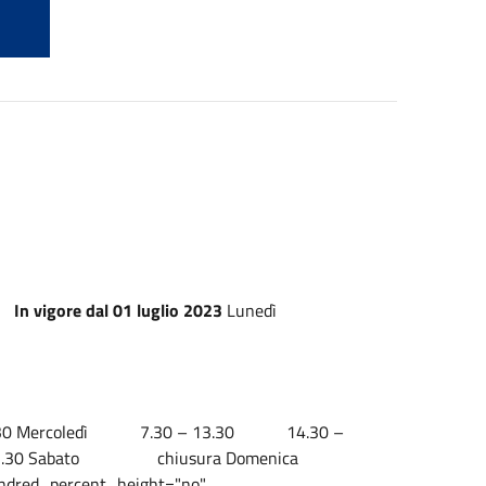
igore dal 01 luglio 2023
Lunedì
.30 Mercoledì 7.30 – 13.30 14.30 –
 13.30 Sabato chiusura Domenica
undred_percent_height="no"