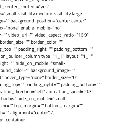
t_center_content="yes"
mall-visibility,medium-visibility,large-
age="" background_position="center center"
ax="none" enable_mobile="no"
"" video_url="" video_aspect_ratio="16:9"
order_size="" border_color=""
g_top="" padding_right="" padding_bottom=""
sion_builder_column type="1_1" layout="1_1"
eight="" hide_on_mobile="small-
ackground_color="" background_image=""
t" hover_type="none" border_size="0"
adding_top="" padding_right="" padding_bottom=""
ation_direction="left" animation_speed="0.3"
="shadow" hide_on_mobile="small-
ep_color="" top_margin="" bottom_margin=""
th="" alignment="center" /]
er_container]