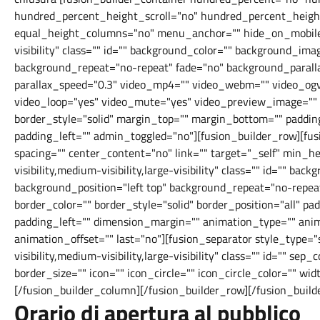
hundred_percent_height_scroll="no" hundred_percent_heigh
equal_height_columns="no" menu_anchor="" hide_on_mobile="s
visibility" class="" id="" background_color="" background_im
background_repeat="no-repeat" fade="no" background_parall
parallax_speed="0.3" video_mp4="" video_webm="" video_ogv=
video_loop="yes" video_mute="yes" video_preview_image="" b
border_style="solid" margin_top="" margin_bottom="" paddin
padding_left="" admin_toggled="no"][fusion_builder_row][fu
spacing="" center_content="no" link="" target="_self" min_h
visibility,medium-visibility,large-visibility" class="" id="" b
background_position="left top" background_repeat="no-repea
border_color="" border_style="solid" border_position="all" p
padding_left="" dimension_margin="" animation_type="" anim
animation_offset="" last="no"][fusion_separator style_type
visibility,medium-visibility,large-visibility" class="" id="" s
border_size="" icon="" icon_circle="" icon_circle_color="" wid
[/fusion_builder_column][/fusion_builder_row][/fusion_build
Orario di apertura al pubblico