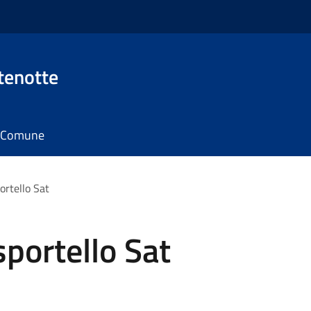
tenotte
il Comune
rtello Sat
portello Sat