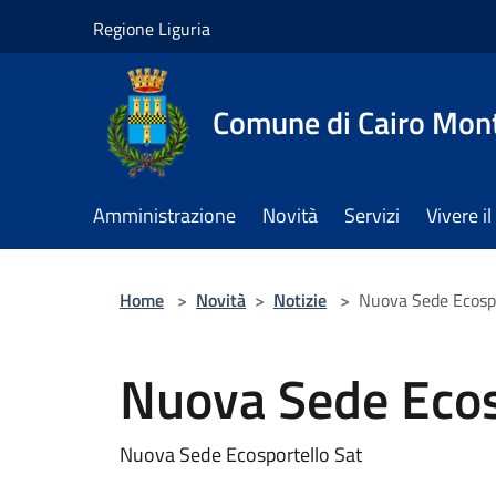
Salta al contenuto principale
Regione Liguria
Comune di Cairo Mon
Amministrazione
Novità
Servizi
Vivere 
Home
>
Novità
>
Notizie
>
Nuova Sede Ecospo
Nuova Sede Ecos
Nuova Sede Ecosportello Sat