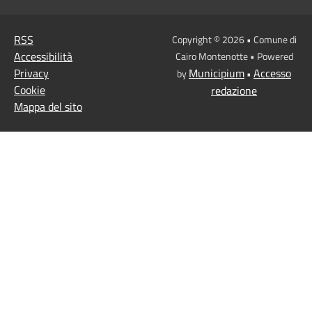
RSS
Copyright © 2026 • Comune di
Accessibilità
Cairo Montenotte • Powered
Privacy
Municipium
Accesso
by
•
Cookie
redazione
Mappa del sito