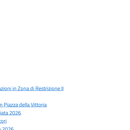
ioni in Zona di Restrizione II
 Piazza della Vittoria
ziata 2026
tori
o 2026