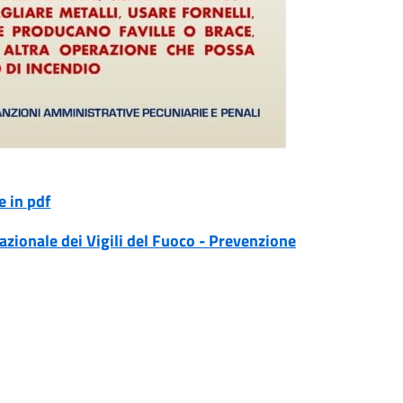
e in pdf
zionale dei Vigili del Fuoco - Prevenzione