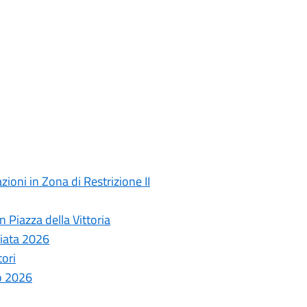
ioni in Zona di Restrizione II
 Piazza della Vittoria
ziata 2026
tori
o 2026