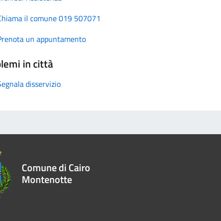
Chiama il comune 019 507071
Prenota un appuntamento
lemi in città
Segnala disservizio
Comune di Cairo
Montenotte