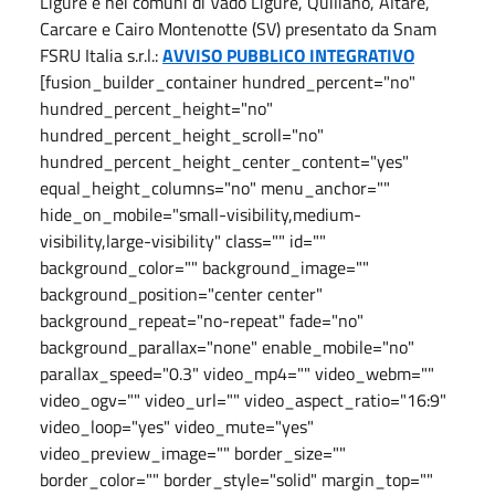
Ligure e nei comuni di Vado Ligure, Quiliano, Altare,
Carcare e Cairo Montenotte (SV) presentato da Snam
FSRU Italia s.r.l.:
AVVISO PUBBLICO INTEGRATIVO
[fusion_builder_container hundred_percent="no"
hundred_percent_height="no"
hundred_percent_height_scroll="no"
hundred_percent_height_center_content="yes"
equal_height_columns="no" menu_anchor=""
hide_on_mobile="small-visibility,medium-
visibility,large-visibility" class="" id=""
background_color="" background_image=""
background_position="center center"
background_repeat="no-repeat" fade="no"
background_parallax="none" enable_mobile="no"
parallax_speed="0.3" video_mp4="" video_webm=""
video_ogv="" video_url="" video_aspect_ratio="16:9"
video_loop="yes" video_mute="yes"
video_preview_image="" border_size=""
border_color="" border_style="solid" margin_top=""