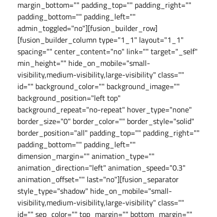
margin_bottom="" padding_top="" padding_right=""
padding_bottom="" padding_left=""
admin_toggled="no"][fusion_builder_row]
[fusion_builder_column type="1_1" layout="1_1"
spacing="" center_content="no" link="" target="_self"
min_height="" hide_on_mobile="small-
visibility,medium-visibility,large-visibility" class=""
id="" background_color="" background_image=""
background_position="left top"
background_repeat="no-repeat" hover_type="none"
border_size="0" border_color="" border_style="solid"
border_position="all" padding_top="" padding_right=""
padding_bottom="" padding_left=""
dimension_margin="" animation_type=""
animation_direction="left" animation_speed="0.3"
animation_offset="" last="no"][fusion_separator
style_type="shadow" hide_on_mobile="small-
visibility,medium-visibility,large-visibility" class=""
id="" sep_color="" top_margin="" bottom_margin=""