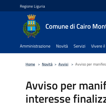
Salta al contenuto principale
Regione Liguria
Comune di Cairo Mon
Amministrazione
Novità
Servizi
Vivere 
Home
>
Novità
>
Avvisi
>
Avviso per manifest
Avviso per manif
interesse finaliz