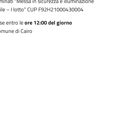
ominati “Messa in sicurezza e illuminazione
prile – I lotto” CUP F92H21000430004
se entro le
ore 12:00 del giorno
Comune di Cairo