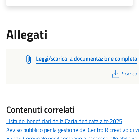
Allegati
Leggi/scarica la documentazione completa
PDF
Scarica
Contenuti correlati
Lista dei beneficiari della Carta dedicata a te 2025
Avviso pubblico per la gestione del Centro Ricreativo di v
Bando Comunale per il sostegno all’accesso alle abitazion