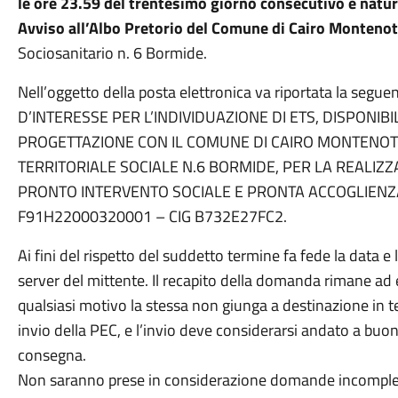
le ore 23.59 del trentesimo giorno consecutivo e natur
Avviso
all’Albo Pretorio del Comune di Cairo Montenot
Sociosanitario n. 6 Bormide.
Nell’oggetto della posta elettronica va riportata la seg
D’INTERESSE PER L’INDIVIDUAZIONE DI ETS, DISPONIBI
PROGETTAZIONE CON IL COMUNE DI CAIRO MONTENOTTE
TERRITORIALE SOCIALE N.6 BORMIDE, PER LA REALIZZ
PRONTO INTERVENTO SOCIALE E PRONTA ACCOGLIENZA
F91H22000320001 – CIG B732E27FC2.
Ai fini del rispetto del suddetto termine fa fede la data e 
server del mittente. Il recapito della domanda rimane ad 
qualsiasi motivo la stessa non giunga a destinazione in t
invio della PEC, e l’invio deve considerarsi andato a buon 
consegna.
Non saranno prese in considerazione domande incomplet