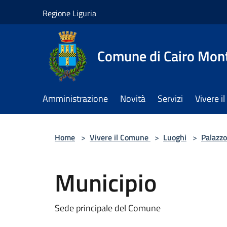
Salta al contenuto principale
Regione Liguria
Comune di Cairo Mon
Amministrazione
Novità
Servizi
Vivere 
Home
>
Vivere il Comune
>
Luoghi
>
Palazzo
Municipio
Sede principale del Comune