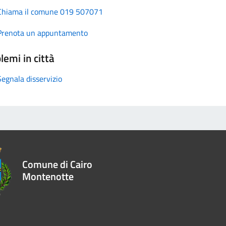
Chiama il comune 019 507071
Prenota un appuntamento
lemi in città
Segnala disservizio
Comune di Cairo
Montenotte