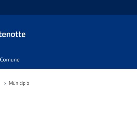
tenotte
il Comune
>
Municipio