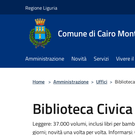
Salta al contenuto principale
Regione Liguria
Comune di Cairo Mon
Amministrazione
Novità
Servizi
Vivere 
Home
>
Amministrazione
>
Uffici
>
Biblioteca
Biblioteca Civica
Leggere: 37.000 volumi, inclusi libri per bambin
giorni; novità una volta per volta. Informarsi: