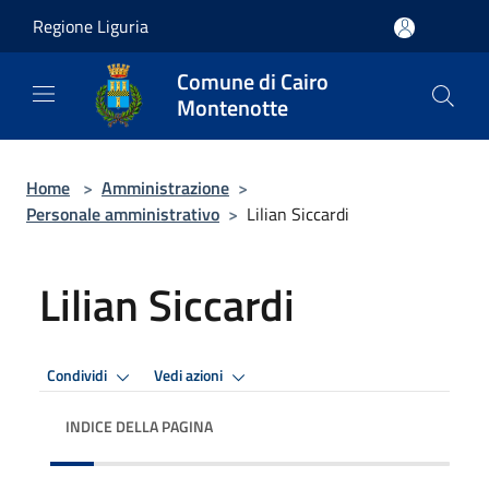
Salta al contenuto principale
Regione Liguria
Comune di Cairo
Montenotte
Home
>
Amministrazione
>
Personale amministrativo
>
Lilian Siccardi
Lilian Siccardi
Condividi
Vedi azioni
INDICE DELLA PAGINA