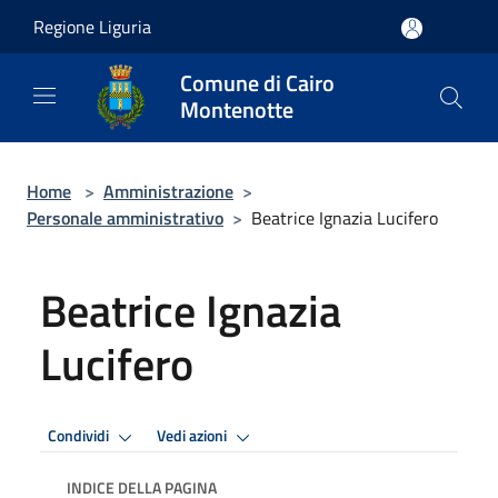
Salta al contenuto principale
Regione Liguria
Comune di Cairo
Montenotte
Home
>
Amministrazione
>
Personale amministrativo
>
Beatrice Ignazia Lucifero
Beatrice Ignazia
Lucifero
Condividi
Vedi azioni
INDICE DELLA PAGINA