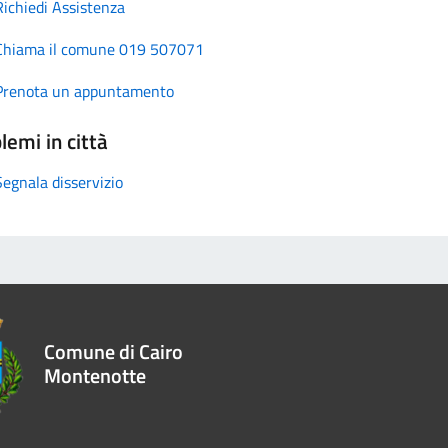
Richiedi Assistenza
Chiama il comune 019 507071
Prenota un appuntamento
lemi in città
Segnala disservizio
Comune di Cairo
Montenotte