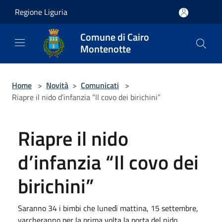
Salta al contenuto principale
Regione Liguria
Comune di Cairo
Montenotte
Home
>
Novità
>
Comunicati
>
Riapre il nido d’infanzia “Il covo dei birichini”
Riapre il nido
d’infanzia “Il covo dei
birichini”
Saranno 34 i bimbi che lunedì mattina, 15 settembre,
varcheranno per la prima volta la porta del nido