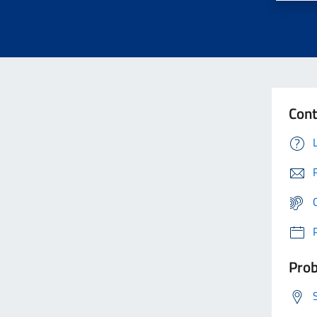
Cont
Prob