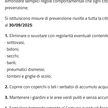
diffondere semplici regole comportamentali che ogni citt
prevenzione;
Si istituiscono misure di prevenzione rivolte a tutta la citt
al
30/09/2025
:
1.
Eliminare o svuotare con regolarità eventuali contenito
· sottovasi;
· bidoni;
· secchi;
· barili;
· pneumatici dismessi;
· tombini e griglie di scolo;
2.
Coprire con coperchi o teli i serbatoi di accumulo acqu
3.
Mantenere i giardini e le aree verdi puliti e senza accu
4.
Segnalare tempestivamente al Comune eventuali focola