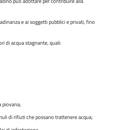
adino può adottare per contribuire alla
adinanza e ai soggetti pubblici e privati, fino
ri di acqua stagnante, quali:
a piovana;
muli di rifiuti che possano trattenere acqua;
i di infestazione.