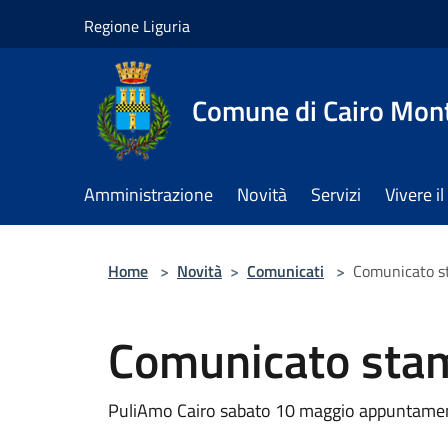
Salta al contenuto principale
Regione Liguria
Comune di Cairo Mon
Amministrazione
Novità
Servizi
Vivere 
Home
>
Novità
>
Comunicati
>
Comunicato s
Comunicato sta
PuliAmo Cairo sabato 10 maggio appuntamento