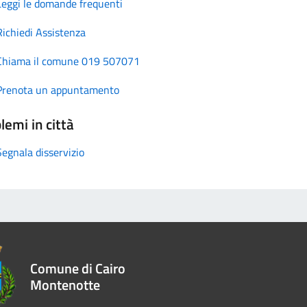
Leggi le domande frequenti
Richiedi Assistenza
Chiama il comune 019 507071
Prenota un appuntamento
lemi in città
Segnala disservizio
Comune di Cairo
Montenotte