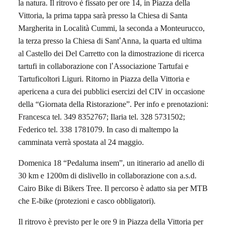
la natura. Il ritrovo è fissato per ore 14, in Piazza della
Vittoria, la prima tappa sarà presso la Chiesa di Santa
Margherita in Località Cummi, la seconda a
Monteurucco
,
la terza presso la Chiesa di Sant
’
Anna, la quarta ed ultima
al Castello dei Del Carretto con la dimostrazione di ricerca
tartufi in collaborazione con l
’
Associazione Tartufai e
Tartuficoltori Liguri. Ritorno in Piazza della Vittoria e
apericena a cura dei pubblici esercizi del CIV in occasione
della “Giornata della Ristorazione”. Per info e prenotazioni:
Francesca tel. 349 8352767;
Ilaria tel. 328 5731502
;
Federico tel. 338 1781079. In caso di maltempo la
camminata verrà spostata al 24 maggio.
Domenica 18 “
Pedaluma insem
”, un itinerario ad anello di
30 km e 1200m di dislivello in collaborazione con a.s.d.
Cairo Bike di Bikers Tree. Il percorso è adatto sia per MTB
che E-bike (protezioni e casco obbligatori).
Il ritrovo è previsto per le ore 9 in Piazza della Vittoria per