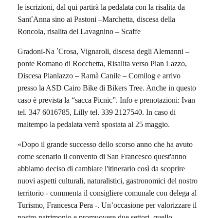
le iscrizioni, dal qui partirà la pedalata con la risalita da
Sant
’
Anna sino ai Pastoni –Marchetta, discesa della
Roncola, risalita del Lavagnino –
Scaffe
Gradoni-Na
’
Crosa, Vignaroli, discesa degli Alemanni –
ponte Romano di Rocchetta, Risalita verso Pian Lazzo,
Discesa Pianlazzo –
Ram
à Canile – Comilog e arrivo
presso la ASD Cairo Bike di Bikers Tree. Anche in questo
caso è prevista la “sacca Picnic”. Info e prenotazioni: Ivan
tel. 347 6016785,
Lilly tel. 339 2127540
. In caso di
maltempo la pedalata verrà spostata al 25 maggio.
«Dopo il grande successo dello scorso anno che ha avuto
come scenario il convento di San Francesco quest'anno
abbiamo deciso di cambiare l'itinerario così da scoprire
nuovi aspetti culturali, naturalistici, gastronomici del nostro
territorio - commenta il consigliere comunale con delega al
Turismo, Francesca Pera -. Un’occasione per valorizzare il
nostro patrimonio e promuovere due settori, quello