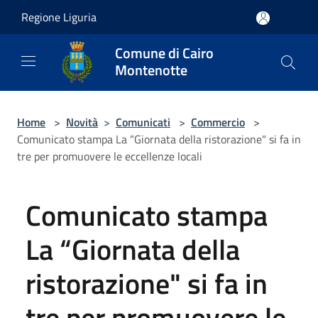
Salta al contenuto principale
Regione Liguria
Comune di Cairo
Montenotte
Home
>
Novità
>
Comunicati
>
Commercio
>
Comunicato stampa La “Giornata della ristorazione" si fa in
tre per promuovere le eccellenze locali
Comunicato stampa
La “Giornata della
ristorazione" si fa in
tre per promuovere le