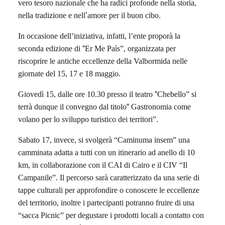
vero tesoro nazionale che ha radici profonde nella storia,
nella tradizione e nell
’
amore per il buon cibo.
In occasione dell’iniziativa, infatti, l’ente proporà la
seconda edizione di
“
Er Me Pa
ìs”, organizzata per
riscoprire le antiche eccellenze della Valbormida nelle
giornate del
15, 17 e 18
maggio.
Giovedì 15, dalle ore 10.30 presso il teatro
“
Chebello
” si
terrà dunque il convegno dal titolo
“
Gastronomia come
volano per lo sviluppo turistico dei territori”.
Sabato 17, invece, si svolgerà “
Caminuma insem
” una
camminata adatta a tutti con un itinerario ad anello di 10
km, in collaborazione con il CAI di Cairo e il CIV “Il
Campanile”. Il percorso sarà caratterizzato da una serie di
tappe culturali per approfondire o conoscere le eccellenze
del territorio, inoltre i partecipanti potranno fruire di una
“sacca Picnic” per degustare i prodotti locali a contatto con