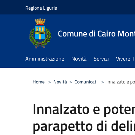
Salta al contenuto principale
Regione Liguria
Comune di Cairo Mon
Amministrazione
Novità
Servizi
Vivere 
Home
>
Novità
>
Comunicati
>
Innalzato e p
Innalzato e pote
parapetto di del