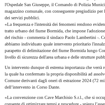
l'Ospedale San Giuseppe, il Comando di Polizia Municipa
magazzino comunale, con conseguente pregiudizio per la s
dei servizi pubblici.
«La frequenza e l'intensità dei fenomeni rendono evident
tratto urbano del fiume Bormida, che impone l'adozione di
del rischio - commenta il sindaco Paolo Lambertini -. C
abbiamo individuato quale intervento prioritario l'innal
parapetto di delimitazione del fiume Bormida lungo Cor
livello di sicurezza dell'area urbana e delle strutture pub
Un intervento dunque di estrema importanza che verrà rea
la quale ha confermato la propria disponibilità ad assolv
Comune derivanti dagli oneri di estrazione 2024 (72 mila
dell’intervento in Corso Dante.
«La convenzione con Cave Marchisio S.r.l., che si occup
consente di ottimizzare tempi e procedure - spiega l’ass